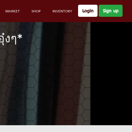
Login
Sign up
MARKET
SHOP
INVENTORY
ุ๋งๆ*
-